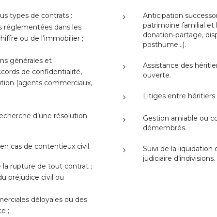
us types de contrats :
Anticipation successor
patrimoine familial et
iles réglementées dans les
donation-partage, dis
iffre ou de l’immobilier ;
posthume…).
ns générales et
Assistance des héritie
ccords de confidentialité,
ouverte.
ibution (agents commerciaux,
Litiges entre héritiers
cherche d’une résolution
Gestion amiable ou co
démembrés.
en cas de contentieux civil
Suivi de la liquidatio
:
judiciaire d’indivisions.
la rupture de tout contrat ;
u préjudice civil ou
erciales déloyales ou des
e ;